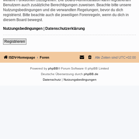
Benutzern auch zusätzliche Berechtigungen zuweisen. Beachte bitte unsere
Nutzungsbedingungen und die verwandten Regelungen, bevor du dich
registrierst. Bitte beachte auch die jeweiligen Forenregeln, wenn du dich in
diesem Board bewegst.
Nutzungsbedingungen
|
Datenschutzerklärung
Registrieren
ISDV-Homepage
Foren
Alle Zeiten sind
UTC+02:00
Powered by
phpBB
® Forum Software © phpBB Limited
Deutsche Übersetzung durch
phpBB.de
Datenschutz
|
Nutzungsbedingungen