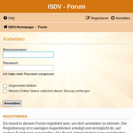
ISDV - Forum
FAQ
Registrieren
Anmelden
ISDV-Homepage
Foren
Anmelden
Benutzername:
Passwort:
Ich habe mein Passwort vergessen
Angemeldet bleiben
Meinen Online-Status während dieser Sitzung verbergen
REGISTRIEREN
Du musst in diesem Forum registriert sein, um dich anmelden zu können. Die
Registrierung ist in wenigen Augenblicken erledigt und ermöglicht dir, auf
weitere Funktionen zuzugreifen. Die Board-Administration kann registrierten