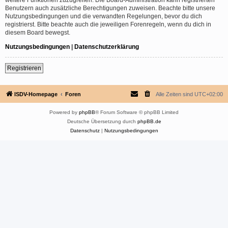
Benutzern auch zusätzliche Berechtigungen zuweisen. Beachte bitte unsere
Nutzungsbedingungen und die verwandten Regelungen, bevor du dich
registrierst. Bitte beachte auch die jeweiligen Forenregeln, wenn du dich in
diesem Board bewegst.
Nutzungsbedingungen
|
Datenschutzerklärung
Registrieren
ISDV-Homepage
Foren
Alle Zeiten sind
UTC+02:00
Powered by
phpBB
® Forum Software © phpBB Limited
Deutsche Übersetzung durch
phpBB.de
Datenschutz
|
Nutzungsbedingungen