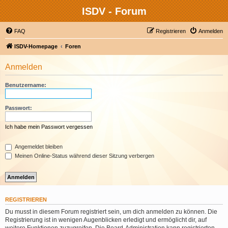
ISDV - Forum
FAQ
Registrieren
Anmelden
ISDV-Homepage
Foren
Anmelden
Benutzername:
Passwort:
Ich habe mein Passwort vergessen
Angemeldet bleiben
Meinen Online-Status während dieser Sitzung verbergen
REGISTRIEREN
Du musst in diesem Forum registriert sein, um dich anmelden zu können. Die
Registrierung ist in wenigen Augenblicken erledigt und ermöglicht dir, auf
weitere Funktionen zuzugreifen. Die Board-Administration kann registrierten