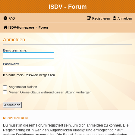
ISDV - Forum
FAQ
Registrieren
Anmelden
ISDV-Homepage
Foren
Anmelden
Benutzername:
Passwort:
Ich habe mein Passwort vergessen
Angemeldet bleiben
Meinen Online-Status während dieser Sitzung verbergen
REGISTRIEREN
Du musst in diesem Forum registriert sein, um dich anmelden zu können. Die
Registrierung ist in wenigen Augenblicken erledigt und ermöglicht dir, auf
weitere Funktionen zuzugreifen. Die Board-Administration kann registrierten