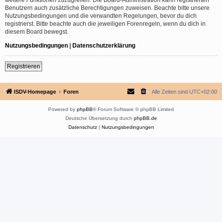
Benutzern auch zusätzliche Berechtigungen zuweisen. Beachte bitte unsere
Nutzungsbedingungen und die verwandten Regelungen, bevor du dich
registrierst. Bitte beachte auch die jeweiligen Forenregeln, wenn du dich in
diesem Board bewegst.
Nutzungsbedingungen
|
Datenschutzerklärung
Registrieren
ISDV-Homepage
Foren
Alle Zeiten sind
UTC+02:00
Powered by
phpBB
® Forum Software © phpBB Limited
Deutsche Übersetzung durch
phpBB.de
Datenschutz
|
Nutzungsbedingungen