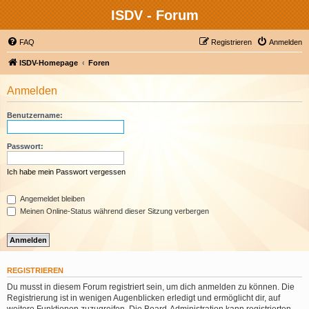
ISDV - Forum
FAQ
Registrieren
Anmelden
ISDV-Homepage
Foren
Anmelden
Benutzername:
Passwort:
Ich habe mein Passwort vergessen
Angemeldet bleiben
Meinen Online-Status während dieser Sitzung verbergen
REGISTRIEREN
Du musst in diesem Forum registriert sein, um dich anmelden zu können. Die
Registrierung ist in wenigen Augenblicken erledigt und ermöglicht dir, auf
weitere Funktionen zuzugreifen. Die Board-Administration kann registrierten