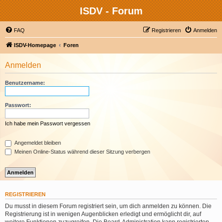
ISDV - Forum
FAQ
Registrieren
Anmelden
ISDV-Homepage
Foren
Anmelden
Benutzername:
Passwort:
Ich habe mein Passwort vergessen
Angemeldet bleiben
Meinen Online-Status während dieser Sitzung verbergen
REGISTRIEREN
Du musst in diesem Forum registriert sein, um dich anmelden zu können. Die
Registrierung ist in wenigen Augenblicken erledigt und ermöglicht dir, auf
weitere Funktionen zuzugreifen. Die Board-Administration kann registrierten