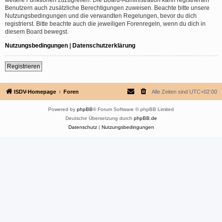
Benutzern auch zusätzliche Berechtigungen zuweisen. Beachte bitte unsere
Nutzungsbedingungen und die verwandten Regelungen, bevor du dich
registrierst. Bitte beachte auch die jeweiligen Forenregeln, wenn du dich in
diesem Board bewegst.
Nutzungsbedingungen
|
Datenschutzerklärung
Registrieren
ISDV-Homepage
Foren
Alle Zeiten sind
UTC+02:00
Powered by
phpBB
® Forum Software © phpBB Limited
Deutsche Übersetzung durch
phpBB.de
Datenschutz
|
Nutzungsbedingungen