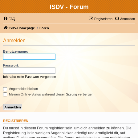
ISDV - Forum
FAQ
Registrieren
Anmelden
ISDV-Homepage
Foren
Anmelden
Benutzername:
Passwort:
Ich habe mein Passwort vergessen
Angemeldet bleiben
Meinen Online-Status während dieser Sitzung verbergen
REGISTRIEREN
Du musst in diesem Forum registriert sein, um dich anmelden zu können. Die
Registrierung ist in wenigen Augenblicken erledigt und ermöglicht dir, auf
weitere Funktionen zuzugreifen. Die Board-Administration kann registrierten