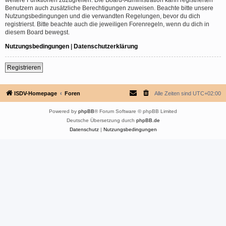
Benutzern auch zusätzliche Berechtigungen zuweisen. Beachte bitte unsere
Nutzungsbedingungen und die verwandten Regelungen, bevor du dich
registrierst. Bitte beachte auch die jeweiligen Forenregeln, wenn du dich in
diesem Board bewegst.
Nutzungsbedingungen
|
Datenschutzerklärung
Registrieren
ISDV-Homepage
Foren
Alle Zeiten sind
UTC+02:00
Powered by
phpBB
® Forum Software © phpBB Limited
Deutsche Übersetzung durch
phpBB.de
Datenschutz
|
Nutzungsbedingungen