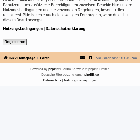
Benutzern auch zusätzliche Berechtigungen zuweisen. Beachte bitte unsere
Nutzungsbedingungen und die verwandten Regelungen, bevor du dich
registrierst. Bitte beachte auch die jeweiligen Forenregeln, wenn du dich in
diesem Board bewegst.
Nutzungsbedingungen
|
Datenschutzerklärung
Registrieren
ISDV-Homepage
Foren
Alle Zeiten sind
UTC+02:00
Powered by
phpBB
® Forum Software © phpBB Limited
Deutsche Übersetzung durch
phpBB.de
Datenschutz
|
Nutzungsbedingungen