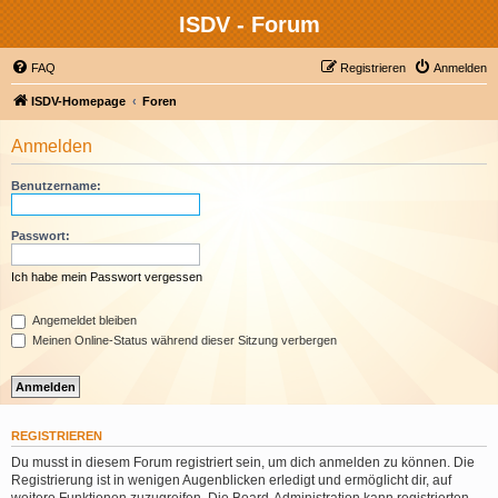
ISDV - Forum
FAQ
Registrieren
Anmelden
ISDV-Homepage
Foren
Anmelden
Benutzername:
Passwort:
Ich habe mein Passwort vergessen
Angemeldet bleiben
Meinen Online-Status während dieser Sitzung verbergen
REGISTRIEREN
Du musst in diesem Forum registriert sein, um dich anmelden zu können. Die
Registrierung ist in wenigen Augenblicken erledigt und ermöglicht dir, auf
weitere Funktionen zuzugreifen. Die Board-Administration kann registrierten