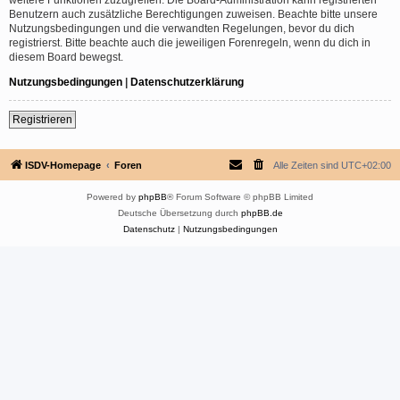
Benutzern auch zusätzliche Berechtigungen zuweisen. Beachte bitte unsere
Nutzungsbedingungen und die verwandten Regelungen, bevor du dich
registrierst. Bitte beachte auch die jeweiligen Forenregeln, wenn du dich in
diesem Board bewegst.
Nutzungsbedingungen
|
Datenschutzerklärung
Registrieren
ISDV-Homepage
Foren
Alle Zeiten sind
UTC+02:00
Powered by
phpBB
® Forum Software © phpBB Limited
Deutsche Übersetzung durch
phpBB.de
Datenschutz
|
Nutzungsbedingungen