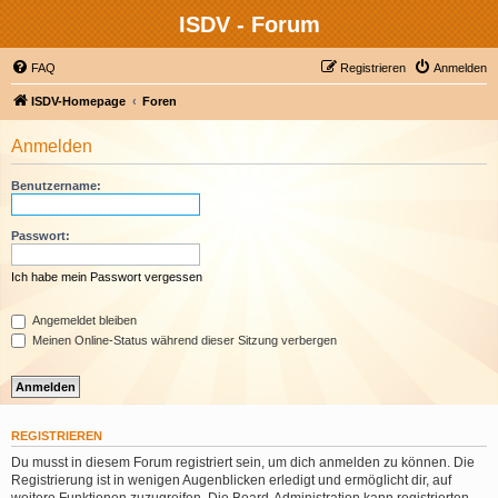
ISDV - Forum
FAQ
Registrieren
Anmelden
ISDV-Homepage
Foren
Anmelden
Benutzername:
Passwort:
Ich habe mein Passwort vergessen
Angemeldet bleiben
Meinen Online-Status während dieser Sitzung verbergen
REGISTRIEREN
Du musst in diesem Forum registriert sein, um dich anmelden zu können. Die
Registrierung ist in wenigen Augenblicken erledigt und ermöglicht dir, auf
weitere Funktionen zuzugreifen. Die Board-Administration kann registrierten