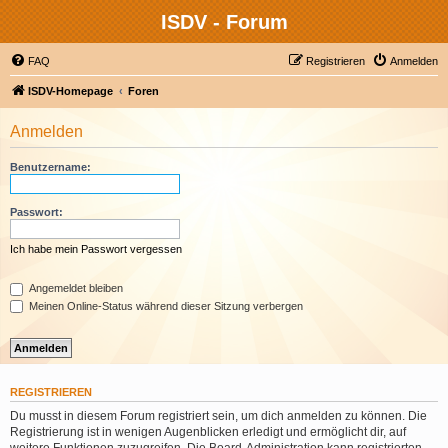
ISDV - Forum
FAQ
Registrieren
Anmelden
ISDV-Homepage
Foren
Anmelden
Benutzername:
Passwort:
Ich habe mein Passwort vergessen
Angemeldet bleiben
Meinen Online-Status während dieser Sitzung verbergen
REGISTRIEREN
Du musst in diesem Forum registriert sein, um dich anmelden zu können. Die
Registrierung ist in wenigen Augenblicken erledigt und ermöglicht dir, auf
weitere Funktionen zuzugreifen. Die Board-Administration kann registrierten