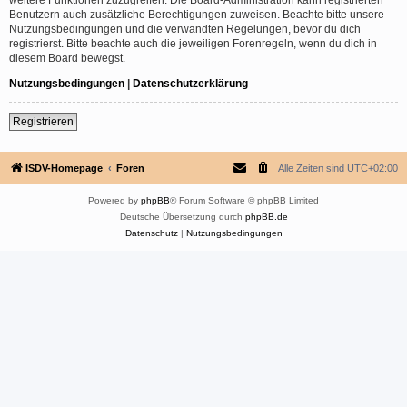
Benutzern auch zusätzliche Berechtigungen zuweisen. Beachte bitte unsere
Nutzungsbedingungen und die verwandten Regelungen, bevor du dich
registrierst. Bitte beachte auch die jeweiligen Forenregeln, wenn du dich in
diesem Board bewegst.
Nutzungsbedingungen
|
Datenschutzerklärung
Registrieren
ISDV-Homepage
Foren
Alle Zeiten sind
UTC+02:00
Powered by
phpBB
® Forum Software © phpBB Limited
Deutsche Übersetzung durch
phpBB.de
Datenschutz
|
Nutzungsbedingungen