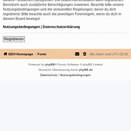
Benutzern auch zusätzliche Berechtigungen zuweisen. Beachte bitte unsere
Nutzungsbedingungen und die verwandten Regelungen, bevor du dich
registrierst. Bitte beachte auch die jeweiligen Forenregeln, wenn du dich in
diesem Board bewegst.
Nutzungsbedingungen
|
Datenschutzerklärung
Registrieren
ISDV-Homepage
Foren
Alle Zeiten sind
UTC+02:00
Powered by
phpBB
® Forum Software © phpBB Limited
Deutsche Übersetzung durch
phpBB.de
Datenschutz
|
Nutzungsbedingungen