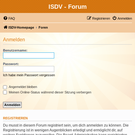
ISDV - Forum
FAQ
Registrieren
Anmelden
ISDV-Homepage
Foren
Anmelden
Benutzername:
Passwort:
Ich habe mein Passwort vergessen
Angemeldet bleiben
Meinen Online-Status während dieser Sitzung verbergen
REGISTRIEREN
Du musst in diesem Forum registriert sein, um dich anmelden zu können. Die
Registrierung ist in wenigen Augenblicken erledigt und ermöglicht dir, auf
weitere Funktionen zuzugreifen. Die Board-Administration kann registrierten