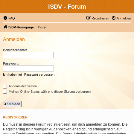
ISDV - Forum
FAQ
Registrieren
Anmelden
ISDV-Homepage
Foren
Anmelden
Benutzername:
Passwort:
Ich habe mein Passwort vergessen
Angemeldet bleiben
Meinen Online-Status während dieser Sitzung verbergen
REGISTRIEREN
Du musst in diesem Forum registriert sein, um dich anmelden zu können. Die
Registrierung ist in wenigen Augenblicken erledigt und ermöglicht dir, auf
weitere Funktionen zuzugreifen. Die Board-Administration kann registrierten