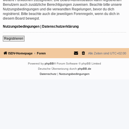
Benutzern auch zusätzliche Berechtigungen zuweisen. Beachte bitte unsere
Nutzungsbedingungen und die verwandten Regelungen, bevor du dich
registrierst. Bitte beachte auch die jeweiligen Forenregeln, wenn du dich in
diesem Board bewegst.
Nutzungsbedingungen
|
Datenschutzerklärung
Registrieren
ISDV-Homepage
Foren
Alle Zeiten sind
UTC+02:00
Powered by
phpBB
® Forum Software © phpBB Limited
Deutsche Übersetzung durch
phpBB.de
Datenschutz
|
Nutzungsbedingungen