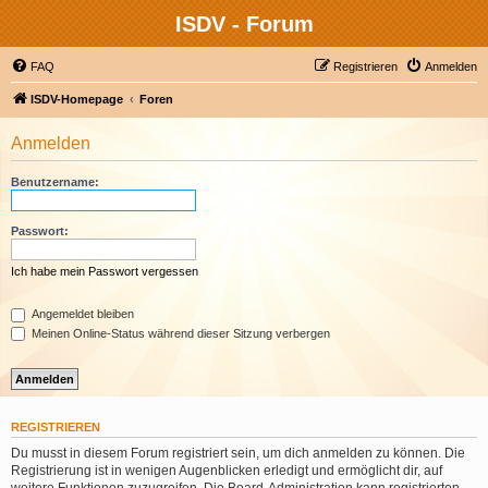
ISDV - Forum
FAQ
Registrieren
Anmelden
ISDV-Homepage
Foren
Anmelden
Benutzername:
Passwort:
Ich habe mein Passwort vergessen
Angemeldet bleiben
Meinen Online-Status während dieser Sitzung verbergen
REGISTRIEREN
Du musst in diesem Forum registriert sein, um dich anmelden zu können. Die
Registrierung ist in wenigen Augenblicken erledigt und ermöglicht dir, auf
weitere Funktionen zuzugreifen. Die Board-Administration kann registrierten