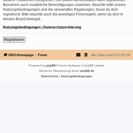
Benutzern auch zusätzliche Berechtigungen zuweisen. Beachte bitte unsere
Nutzungsbedingungen und die verwandten Regelungen, bevor du dich
registrierst. Bitte beachte auch die jeweiligen Forenregeln, wenn du dich in
diesem Board bewegst.
Nutzungsbedingungen
|
Datenschutzerklärung
Registrieren
ISDV-Homepage
Foren
Alle Zeiten sind
UTC+02:00
Powered by
phpBB
® Forum Software © phpBB Limited
Deutsche Übersetzung durch
phpBB.de
Datenschutz
|
Nutzungsbedingungen