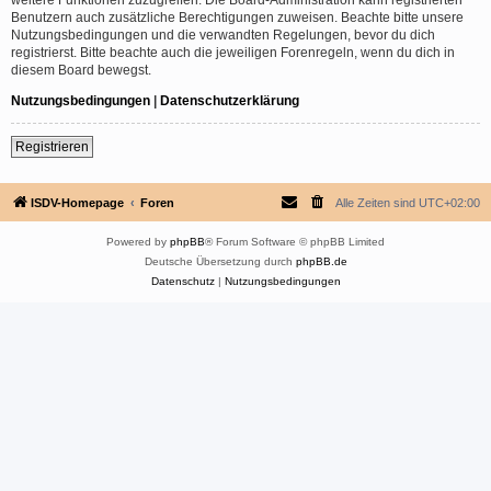
Benutzern auch zusätzliche Berechtigungen zuweisen. Beachte bitte unsere
Nutzungsbedingungen und die verwandten Regelungen, bevor du dich
registrierst. Bitte beachte auch die jeweiligen Forenregeln, wenn du dich in
diesem Board bewegst.
Nutzungsbedingungen
|
Datenschutzerklärung
Registrieren
ISDV-Homepage
Foren
Alle Zeiten sind
UTC+02:00
Powered by
phpBB
® Forum Software © phpBB Limited
Deutsche Übersetzung durch
phpBB.de
Datenschutz
|
Nutzungsbedingungen