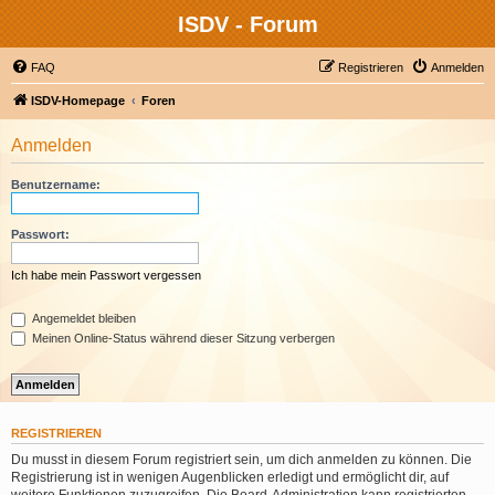
ISDV - Forum
FAQ
Registrieren
Anmelden
ISDV-Homepage
Foren
Anmelden
Benutzername:
Passwort:
Ich habe mein Passwort vergessen
Angemeldet bleiben
Meinen Online-Status während dieser Sitzung verbergen
REGISTRIEREN
Du musst in diesem Forum registriert sein, um dich anmelden zu können. Die
Registrierung ist in wenigen Augenblicken erledigt und ermöglicht dir, auf
weitere Funktionen zuzugreifen. Die Board-Administration kann registrierten