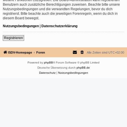
Benutzern auch zusätzliche Berechtigungen zuweisen. Beachte bitte unsere
Nutzungsbedingungen und die verwandten Regelungen, bevor du dich
registrierst. Bitte beachte auch die jeweiligen Forenregeln, wenn du dich in
diesem Board bewegst.
Nutzungsbedingungen
|
Datenschutzerklärung
Registrieren
ISDV-Homepage
Foren
Alle Zeiten sind
UTC+02:00
Powered by
phpBB
® Forum Software © phpBB Limited
Deutsche Übersetzung durch
phpBB.de
Datenschutz
|
Nutzungsbedingungen