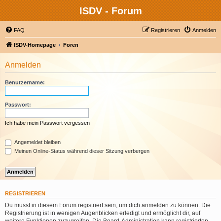
ISDV - Forum
FAQ
Registrieren
Anmelden
ISDV-Homepage
Foren
Anmelden
Benutzername:
Passwort:
Ich habe mein Passwort vergessen
Angemeldet bleiben
Meinen Online-Status während dieser Sitzung verbergen
REGISTRIEREN
Du musst in diesem Forum registriert sein, um dich anmelden zu können. Die
Registrierung ist in wenigen Augenblicken erledigt und ermöglicht dir, auf
weitere Funktionen zuzugreifen. Die Board-Administration kann registrierten