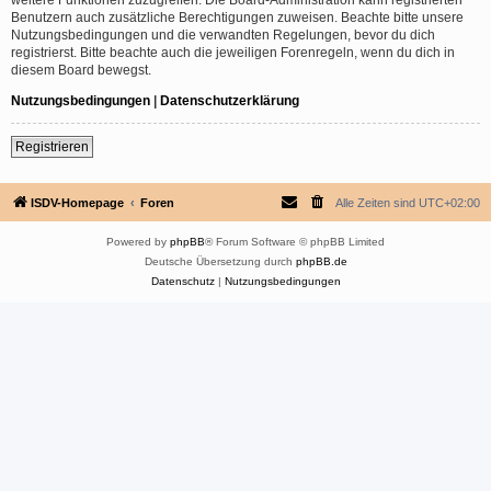
Benutzern auch zusätzliche Berechtigungen zuweisen. Beachte bitte unsere
Nutzungsbedingungen und die verwandten Regelungen, bevor du dich
registrierst. Bitte beachte auch die jeweiligen Forenregeln, wenn du dich in
diesem Board bewegst.
Nutzungsbedingungen
|
Datenschutzerklärung
Registrieren
ISDV-Homepage
Foren
Alle Zeiten sind
UTC+02:00
Powered by
phpBB
® Forum Software © phpBB Limited
Deutsche Übersetzung durch
phpBB.de
Datenschutz
|
Nutzungsbedingungen