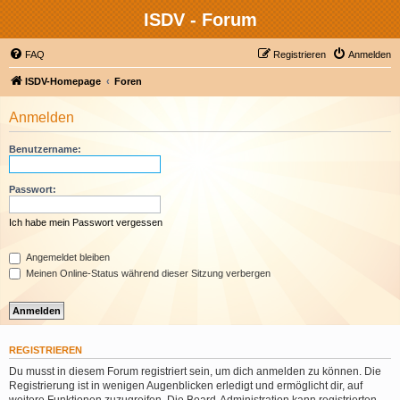
ISDV - Forum
FAQ
Registrieren
Anmelden
ISDV-Homepage
Foren
Anmelden
Benutzername:
Passwort:
Ich habe mein Passwort vergessen
Angemeldet bleiben
Meinen Online-Status während dieser Sitzung verbergen
REGISTRIEREN
Du musst in diesem Forum registriert sein, um dich anmelden zu können. Die
Registrierung ist in wenigen Augenblicken erledigt und ermöglicht dir, auf
weitere Funktionen zuzugreifen. Die Board-Administration kann registrierten