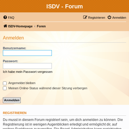
ISDV - Forum
FAQ
Registrieren
Anmelden
ISDV-Homepage
Foren
Anmelden
Benutzername:
Passwort:
Ich habe mein Passwort vergessen
Angemeldet bleiben
Meinen Online-Status während dieser Sitzung verbergen
REGISTRIEREN
Du musst in diesem Forum registriert sein, um dich anmelden zu können. Die
Registrierung ist in wenigen Augenblicken erledigt und ermöglicht dir, auf
weitere Funktionen zuzugreifen. Die Board-Administration kann registrierten