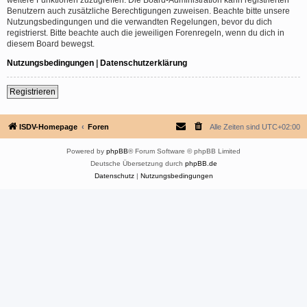
Benutzern auch zusätzliche Berechtigungen zuweisen. Beachte bitte unsere
Nutzungsbedingungen und die verwandten Regelungen, bevor du dich
registrierst. Bitte beachte auch die jeweiligen Forenregeln, wenn du dich in
diesem Board bewegst.
Nutzungsbedingungen
|
Datenschutzerklärung
Registrieren
ISDV-Homepage
Foren
Alle Zeiten sind
UTC+02:00
Powered by
phpBB
® Forum Software © phpBB Limited
Deutsche Übersetzung durch
phpBB.de
Datenschutz
|
Nutzungsbedingungen