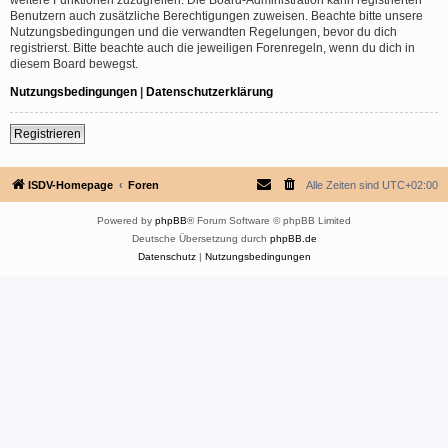
Benutzern auch zusätzliche Berechtigungen zuweisen. Beachte bitte unsere
Nutzungsbedingungen und die verwandten Regelungen, bevor du dich
registrierst. Bitte beachte auch die jeweiligen Forenregeln, wenn du dich in
diesem Board bewegst.
Nutzungsbedingungen
|
Datenschutzerklärung
Registrieren
ISDV-Homepage
Foren
Alle Zeiten sind
UTC+02:00
Powered by
phpBB
® Forum Software © phpBB Limited
Deutsche Übersetzung durch
phpBB.de
Datenschutz
|
Nutzungsbedingungen