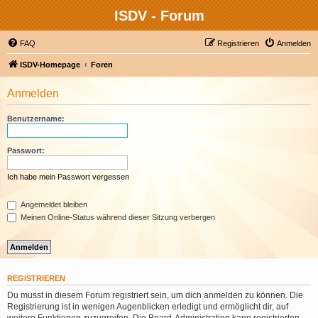
ISDV - Forum
FAQ
Registrieren
Anmelden
ISDV-Homepage
Foren
Anmelden
Benutzername:
Passwort:
Ich habe mein Passwort vergessen
Angemeldet bleiben
Meinen Online-Status während dieser Sitzung verbergen
REGISTRIEREN
Du musst in diesem Forum registriert sein, um dich anmelden zu können. Die
Registrierung ist in wenigen Augenblicken erledigt und ermöglicht dir, auf
weitere Funktionen zuzugreifen. Die Board-Administration kann registrierten