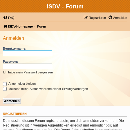
ISDV - Forum
FAQ
Registrieren
Anmelden
ISDV-Homepage
Foren
Anmelden
Benutzername:
Passwort:
Ich habe mein Passwort vergessen
Angemeldet bleiben
Meinen Online-Status während dieser Sitzung verbergen
REGISTRIEREN
Du musst in diesem Forum registriert sein, um dich anmelden zu können. Die
Registrierung ist in wenigen Augenblicken erledigt und ermöglicht dir, auf
weitere Funktionen zuzugreifen. Die Board-Administration kann registrierten