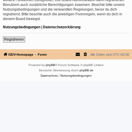
Benutzern auch zusätzliche Berechtigungen zuweisen. Beachte bitte unsere
Nutzungsbedingungen und die verwandten Regelungen, bevor du dich
registrierst. Bitte beachte auch die jeweiligen Forenregeln, wenn du dich in
diesem Board bewegst.
Nutzungsbedingungen
|
Datenschutzerklärung
Registrieren
ISDV-Homepage
Foren
Alle Zeiten sind
UTC+02:00
Powered by
phpBB
® Forum Software © phpBB Limited
Deutsche Übersetzung durch
phpBB.de
Datenschutz
|
Nutzungsbedingungen