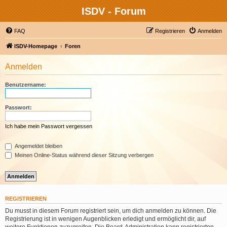
ISDV - Forum
FAQ
Registrieren
Anmelden
ISDV-Homepage
Foren
Anmelden
Benutzername:
Passwort:
Ich habe mein Passwort vergessen
Angemeldet bleiben
Meinen Online-Status während dieser Sitzung verbergen
REGISTRIEREN
Du musst in diesem Forum registriert sein, um dich anmelden zu können. Die
Registrierung ist in wenigen Augenblicken erledigt und ermöglicht dir, auf
weitere Funktionen zuzugreifen. Die Board-Administration kann registrierten