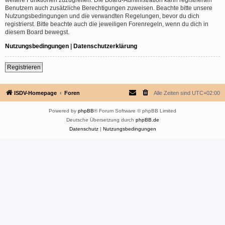
Benutzern auch zusätzliche Berechtigungen zuweisen. Beachte bitte unsere
Nutzungsbedingungen und die verwandten Regelungen, bevor du dich
registrierst. Bitte beachte auch die jeweiligen Forenregeln, wenn du dich in
diesem Board bewegst.
Nutzungsbedingungen
|
Datenschutzerklärung
Registrieren
ISDV-Homepage
Foren
Alle Zeiten sind
UTC+02:00
Powered by
phpBB
® Forum Software © phpBB Limited
Deutsche Übersetzung durch
phpBB.de
Datenschutz
|
Nutzungsbedingungen