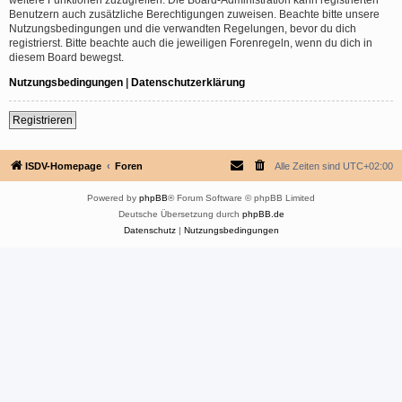
Benutzern auch zusätzliche Berechtigungen zuweisen. Beachte bitte unsere
Nutzungsbedingungen und die verwandten Regelungen, bevor du dich
registrierst. Bitte beachte auch die jeweiligen Forenregeln, wenn du dich in
diesem Board bewegst.
Nutzungsbedingungen
|
Datenschutzerklärung
Registrieren
ISDV-Homepage
Foren
Alle Zeiten sind
UTC+02:00
Powered by
phpBB
® Forum Software © phpBB Limited
Deutsche Übersetzung durch
phpBB.de
Datenschutz
|
Nutzungsbedingungen