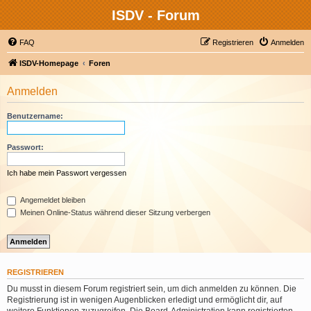
ISDV - Forum
FAQ
Registrieren
Anmelden
ISDV-Homepage
Foren
Anmelden
Benutzername:
Passwort:
Ich habe mein Passwort vergessen
Angemeldet bleiben
Meinen Online-Status während dieser Sitzung verbergen
REGISTRIEREN
Du musst in diesem Forum registriert sein, um dich anmelden zu können. Die
Registrierung ist in wenigen Augenblicken erledigt und ermöglicht dir, auf
weitere Funktionen zuzugreifen. Die Board-Administration kann registrierten