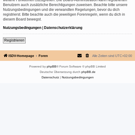
Benutzern auch zusätzliche Berechtigungen zuweisen. Beachte bitte unsere
Nutzungsbedingungen und die verwandten Regelungen, bevor du dich
registrierst. Bitte beachte auch die jeweiligen Forenregeln, wenn du dich in
diesem Board bewegst.
Nutzungsbedingungen
|
Datenschutzerklärung
Registrieren
ISDV-Homepage
Foren
Alle Zeiten sind
UTC+02:00
Powered by
phpBB
® Forum Software © phpBB Limited
Deutsche Übersetzung durch
phpBB.de
Datenschutz
|
Nutzungsbedingungen