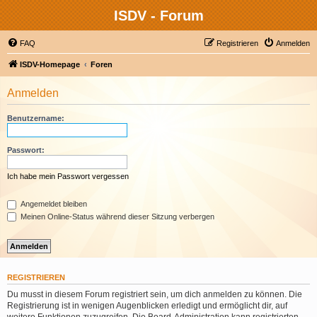
ISDV - Forum
FAQ
Registrieren
Anmelden
ISDV-Homepage
Foren
Anmelden
Benutzername:
Passwort:
Ich habe mein Passwort vergessen
Angemeldet bleiben
Meinen Online-Status während dieser Sitzung verbergen
REGISTRIEREN
Du musst in diesem Forum registriert sein, um dich anmelden zu können. Die
Registrierung ist in wenigen Augenblicken erledigt und ermöglicht dir, auf
weitere Funktionen zuzugreifen. Die Board-Administration kann registrierten