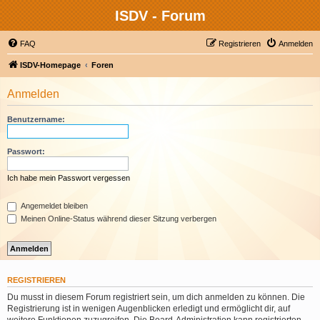
ISDV - Forum
FAQ
Registrieren
Anmelden
ISDV-Homepage
Foren
Anmelden
Benutzername:
Passwort:
Ich habe mein Passwort vergessen
Angemeldet bleiben
Meinen Online-Status während dieser Sitzung verbergen
REGISTRIEREN
Du musst in diesem Forum registriert sein, um dich anmelden zu können. Die
Registrierung ist in wenigen Augenblicken erledigt und ermöglicht dir, auf
weitere Funktionen zuzugreifen. Die Board-Administration kann registrierten