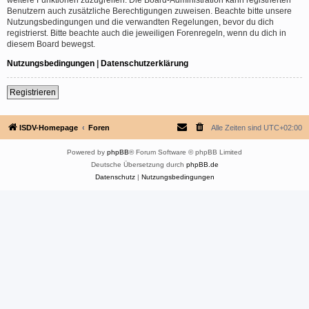
Benutzern auch zusätzliche Berechtigungen zuweisen. Beachte bitte unsere
Nutzungsbedingungen und die verwandten Regelungen, bevor du dich
registrierst. Bitte beachte auch die jeweiligen Forenregeln, wenn du dich in
diesem Board bewegst.
Nutzungsbedingungen
|
Datenschutzerklärung
Registrieren
ISDV-Homepage
Foren
Alle Zeiten sind
UTC+02:00
Powered by
phpBB
® Forum Software © phpBB Limited
Deutsche Übersetzung durch
phpBB.de
Datenschutz
|
Nutzungsbedingungen