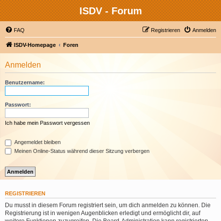
ISDV - Forum
FAQ
Registrieren
Anmelden
ISDV-Homepage
Foren
Anmelden
Benutzername:
Passwort:
Ich habe mein Passwort vergessen
Angemeldet bleiben
Meinen Online-Status während dieser Sitzung verbergen
REGISTRIEREN
Du musst in diesem Forum registriert sein, um dich anmelden zu können. Die
Registrierung ist in wenigen Augenblicken erledigt und ermöglicht dir, auf
weitere Funktionen zuzugreifen. Die Board-Administration kann registrierten