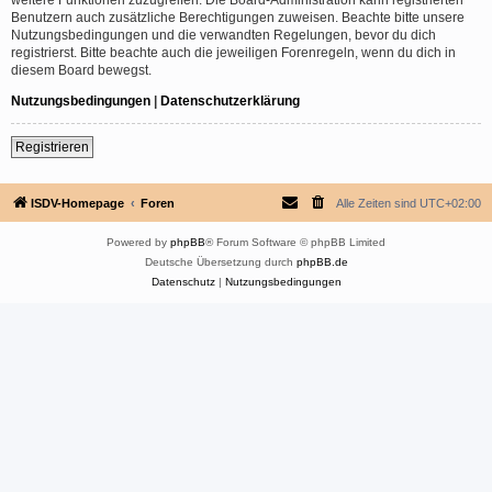
Benutzern auch zusätzliche Berechtigungen zuweisen. Beachte bitte unsere
Nutzungsbedingungen und die verwandten Regelungen, bevor du dich
registrierst. Bitte beachte auch die jeweiligen Forenregeln, wenn du dich in
diesem Board bewegst.
Nutzungsbedingungen
|
Datenschutzerklärung
Registrieren
ISDV-Homepage
Foren
Alle Zeiten sind
UTC+02:00
Powered by
phpBB
® Forum Software © phpBB Limited
Deutsche Übersetzung durch
phpBB.de
Datenschutz
|
Nutzungsbedingungen