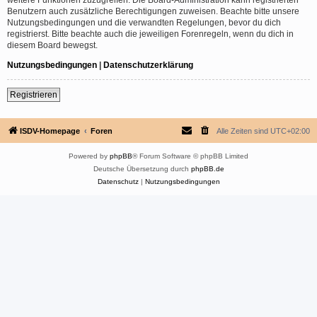
Benutzern auch zusätzliche Berechtigungen zuweisen. Beachte bitte unsere
Nutzungsbedingungen und die verwandten Regelungen, bevor du dich
registrierst. Bitte beachte auch die jeweiligen Forenregeln, wenn du dich in
diesem Board bewegst.
Nutzungsbedingungen
|
Datenschutzerklärung
Registrieren
ISDV-Homepage
Foren
Alle Zeiten sind
UTC+02:00
Powered by
phpBB
® Forum Software © phpBB Limited
Deutsche Übersetzung durch
phpBB.de
Datenschutz
|
Nutzungsbedingungen