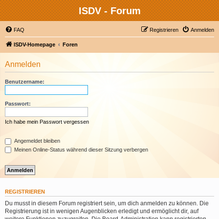
ISDV - Forum
FAQ
Registrieren
Anmelden
ISDV-Homepage
Foren
Anmelden
Benutzername:
Passwort:
Ich habe mein Passwort vergessen
Angemeldet bleiben
Meinen Online-Status während dieser Sitzung verbergen
REGISTRIEREN
Du musst in diesem Forum registriert sein, um dich anmelden zu können. Die
Registrierung ist in wenigen Augenblicken erledigt und ermöglicht dir, auf
weitere Funktionen zuzugreifen. Die Board-Administration kann registrierten