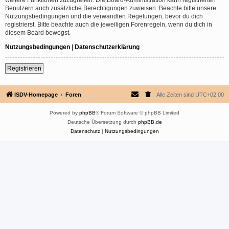
Benutzern auch zusätzliche Berechtigungen zuweisen. Beachte bitte unsere
Nutzungsbedingungen und die verwandten Regelungen, bevor du dich
registrierst. Bitte beachte auch die jeweiligen Forenregeln, wenn du dich in
diesem Board bewegst.
Nutzungsbedingungen
|
Datenschutzerklärung
Registrieren
ISDV-Homepage
Foren
Alle Zeiten sind
UTC+02:00
Powered by
phpBB
® Forum Software © phpBB Limited
Deutsche Übersetzung durch
phpBB.de
Datenschutz
|
Nutzungsbedingungen