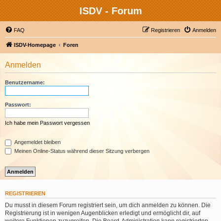
ISDV - Forum
FAQ
Registrieren
Anmelden
ISDV-Homepage
Foren
Anmelden
Benutzername:
Passwort:
Ich habe mein Passwort vergessen
Angemeldet bleiben
Meinen Online-Status während dieser Sitzung verbergen
REGISTRIEREN
Du musst in diesem Forum registriert sein, um dich anmelden zu können. Die
Registrierung ist in wenigen Augenblicken erledigt und ermöglicht dir, auf
weitere Funktionen zuzugreifen. Die Board-Administration kann registrierten