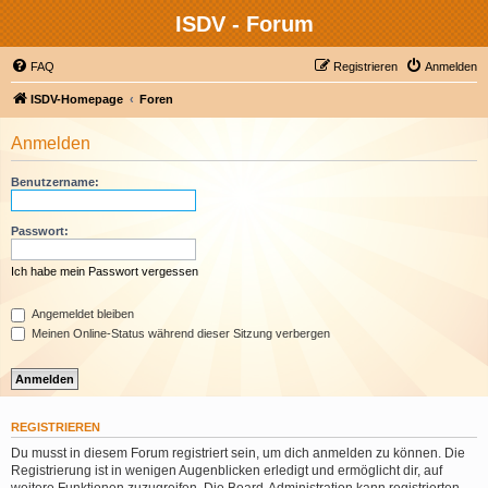
ISDV - Forum
FAQ
Registrieren
Anmelden
ISDV-Homepage
Foren
Anmelden
Benutzername:
Passwort:
Ich habe mein Passwort vergessen
Angemeldet bleiben
Meinen Online-Status während dieser Sitzung verbergen
REGISTRIEREN
Du musst in diesem Forum registriert sein, um dich anmelden zu können. Die
Registrierung ist in wenigen Augenblicken erledigt und ermöglicht dir, auf
weitere Funktionen zuzugreifen. Die Board-Administration kann registrierten