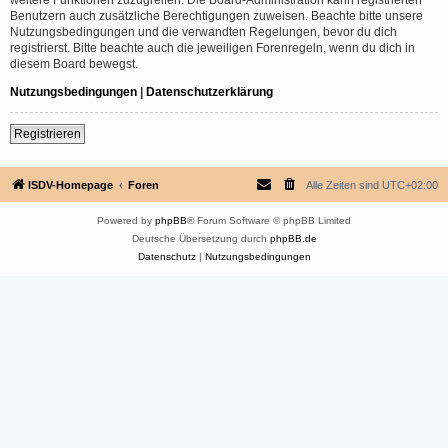
Benutzern auch zusätzliche Berechtigungen zuweisen. Beachte bitte unsere
Nutzungsbedingungen und die verwandten Regelungen, bevor du dich
registrierst. Bitte beachte auch die jeweiligen Forenregeln, wenn du dich in
diesem Board bewegst.
Nutzungsbedingungen
|
Datenschutzerklärung
Registrieren
ISDV-Homepage
Foren
Alle Zeiten sind
UTC+02:00
Powered by
phpBB
® Forum Software © phpBB Limited
Deutsche Übersetzung durch
phpBB.de
Datenschutz
|
Nutzungsbedingungen