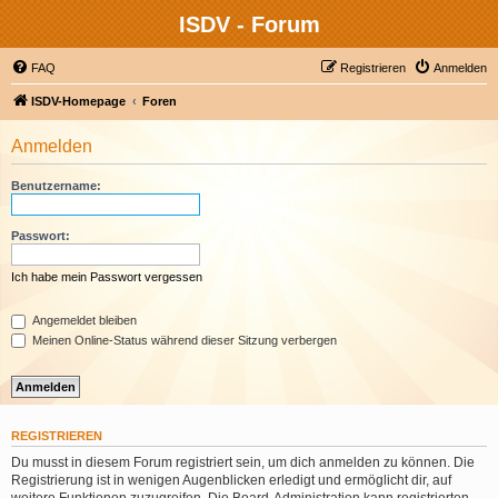
ISDV - Forum
FAQ
Registrieren
Anmelden
ISDV-Homepage
Foren
Anmelden
Benutzername:
Passwort:
Ich habe mein Passwort vergessen
Angemeldet bleiben
Meinen Online-Status während dieser Sitzung verbergen
REGISTRIEREN
Du musst in diesem Forum registriert sein, um dich anmelden zu können. Die
Registrierung ist in wenigen Augenblicken erledigt und ermöglicht dir, auf
weitere Funktionen zuzugreifen. Die Board-Administration kann registrierten