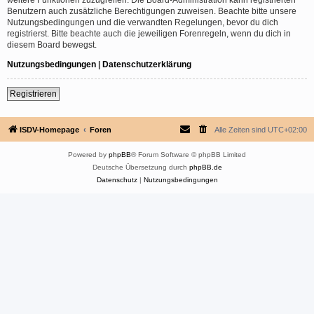
Benutzern auch zusätzliche Berechtigungen zuweisen. Beachte bitte unsere
Nutzungsbedingungen und die verwandten Regelungen, bevor du dich
registrierst. Bitte beachte auch die jeweiligen Forenregeln, wenn du dich in
diesem Board bewegst.
Nutzungsbedingungen
|
Datenschutzerklärung
Registrieren
ISDV-Homepage
Foren
Alle Zeiten sind
UTC+02:00
Powered by
phpBB
® Forum Software © phpBB Limited
Deutsche Übersetzung durch
phpBB.de
Datenschutz
|
Nutzungsbedingungen