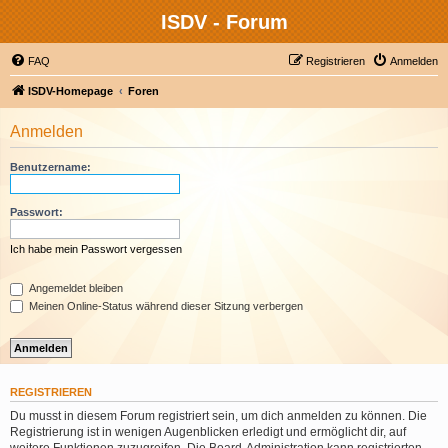
ISDV - Forum
FAQ
Registrieren
Anmelden
ISDV-Homepage
Foren
Anmelden
Benutzername:
Passwort:
Ich habe mein Passwort vergessen
Angemeldet bleiben
Meinen Online-Status während dieser Sitzung verbergen
REGISTRIEREN
Du musst in diesem Forum registriert sein, um dich anmelden zu können. Die
Registrierung ist in wenigen Augenblicken erledigt und ermöglicht dir, auf
weitere Funktionen zuzugreifen. Die Board-Administration kann registrierten