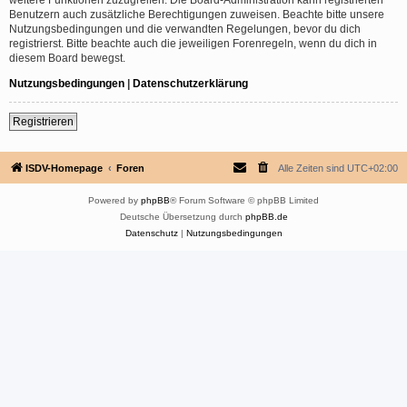
Benutzern auch zusätzliche Berechtigungen zuweisen. Beachte bitte unsere
Nutzungsbedingungen und die verwandten Regelungen, bevor du dich
registrierst. Bitte beachte auch die jeweiligen Forenregeln, wenn du dich in
diesem Board bewegst.
Nutzungsbedingungen
|
Datenschutzerklärung
Registrieren
ISDV-Homepage
Foren
Alle Zeiten sind
UTC+02:00
Powered by
phpBB
® Forum Software © phpBB Limited
Deutsche Übersetzung durch
phpBB.de
Datenschutz
|
Nutzungsbedingungen