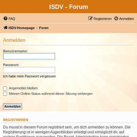
ISDV - Forum
FAQ
Registrieren
Anmelden
ISDV-Homepage
Foren
Anmelden
Benutzername:
Passwort:
Ich habe mein Passwort vergessen
Angemeldet bleiben
Meinen Online-Status während dieser Sitzung verbergen
REGISTRIEREN
Du musst in diesem Forum registriert sein, um dich anmelden zu können. Die
Registrierung ist in wenigen Augenblicken erledigt und ermöglicht dir, auf
weitere Funktionen zuzugreifen. Die Board-Administration kann registrierten