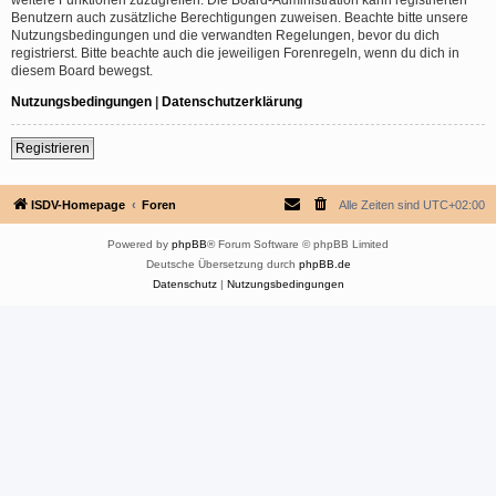
Benutzern auch zusätzliche Berechtigungen zuweisen. Beachte bitte unsere
Nutzungsbedingungen und die verwandten Regelungen, bevor du dich
registrierst. Bitte beachte auch die jeweiligen Forenregeln, wenn du dich in
diesem Board bewegst.
Nutzungsbedingungen
|
Datenschutzerklärung
Registrieren
ISDV-Homepage
Foren
Alle Zeiten sind
UTC+02:00
Powered by
phpBB
® Forum Software © phpBB Limited
Deutsche Übersetzung durch
phpBB.de
Datenschutz
|
Nutzungsbedingungen