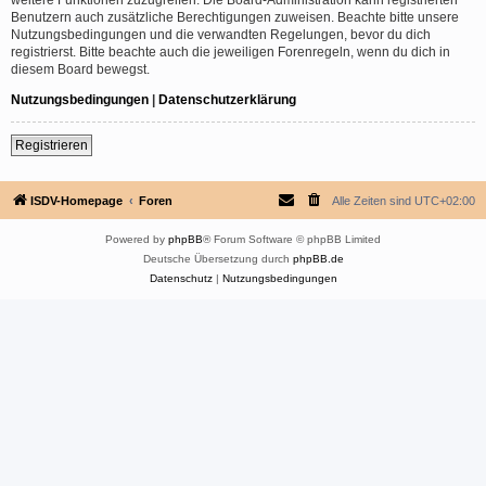
Benutzern auch zusätzliche Berechtigungen zuweisen. Beachte bitte unsere
Nutzungsbedingungen und die verwandten Regelungen, bevor du dich
registrierst. Bitte beachte auch die jeweiligen Forenregeln, wenn du dich in
diesem Board bewegst.
Nutzungsbedingungen
|
Datenschutzerklärung
Registrieren
ISDV-Homepage
Foren
Alle Zeiten sind
UTC+02:00
Powered by
phpBB
® Forum Software © phpBB Limited
Deutsche Übersetzung durch
phpBB.de
Datenschutz
|
Nutzungsbedingungen