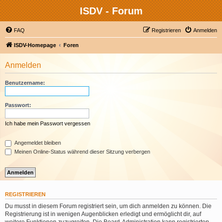
ISDV - Forum
FAQ
Registrieren
Anmelden
ISDV-Homepage
Foren
Anmelden
Benutzername:
Passwort:
Ich habe mein Passwort vergessen
Angemeldet bleiben
Meinen Online-Status während dieser Sitzung verbergen
REGISTRIEREN
Du musst in diesem Forum registriert sein, um dich anmelden zu können. Die
Registrierung ist in wenigen Augenblicken erledigt und ermöglicht dir, auf
weitere Funktionen zuzugreifen. Die Board-Administration kann registrierten