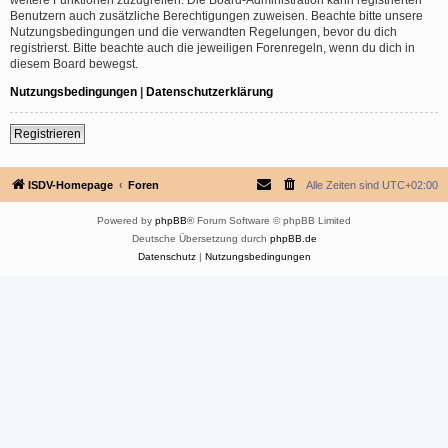
Benutzern auch zusätzliche Berechtigungen zuweisen. Beachte bitte unsere
Nutzungsbedingungen und die verwandten Regelungen, bevor du dich
registrierst. Bitte beachte auch die jeweiligen Forenregeln, wenn du dich in
diesem Board bewegst.
Nutzungsbedingungen
|
Datenschutzerklärung
Registrieren
ISDV-Homepage
Foren
Alle Zeiten sind
UTC+02:00
Powered by
phpBB
® Forum Software © phpBB Limited
Deutsche Übersetzung durch
phpBB.de
Datenschutz
|
Nutzungsbedingungen