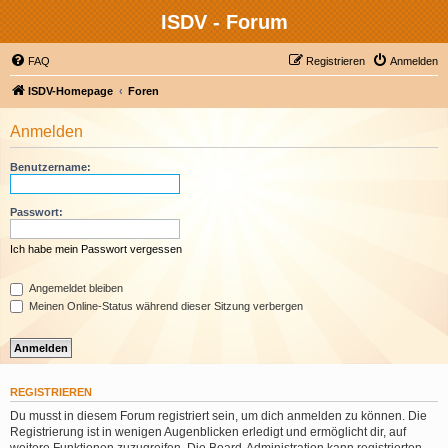
ISDV - Forum
FAQ
Registrieren
Anmelden
ISDV-Homepage
Foren
Anmelden
Benutzername:
Passwort:
Ich habe mein Passwort vergessen
Angemeldet bleiben
Meinen Online-Status während dieser Sitzung verbergen
REGISTRIEREN
Du musst in diesem Forum registriert sein, um dich anmelden zu können. Die
Registrierung ist in wenigen Augenblicken erledigt und ermöglicht dir, auf
weitere Funktionen zuzugreifen. Die Board-Administration kann registrierten