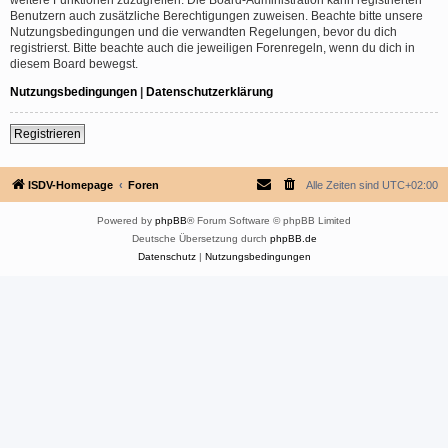
Benutzern auch zusätzliche Berechtigungen zuweisen. Beachte bitte unsere
Nutzungsbedingungen und die verwandten Regelungen, bevor du dich
registrierst. Bitte beachte auch die jeweiligen Forenregeln, wenn du dich in
diesem Board bewegst.
Nutzungsbedingungen
|
Datenschutzerklärung
Registrieren
ISDV-Homepage
Foren
Alle Zeiten sind
UTC+02:00
Powered by
phpBB
® Forum Software © phpBB Limited
Deutsche Übersetzung durch
phpBB.de
Datenschutz
|
Nutzungsbedingungen