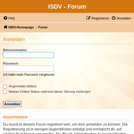
ISDV - Forum
FAQ
Registrieren
Anmelden
ISDV-Homepage
Foren
Anmelden
Benutzername:
Passwort:
Ich habe mein Passwort vergessen
Angemeldet bleiben
Meinen Online-Status während dieser Sitzung verbergen
REGISTRIEREN
Du musst in diesem Forum registriert sein, um dich anmelden zu können. Die
Registrierung ist in wenigen Augenblicken erledigt und ermöglicht dir, auf
weitere Funktionen zuzugreifen. Die Board-Administration kann registrierten