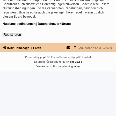
Benutzern auch zusätzliche Berechtigungen zuweisen. Beachte bitte unsere
Nutzungsbedingungen und die verwandten Regelungen, bevor du dich
registrierst. Bitte beachte auch die jeweiligen Forenregeln, wenn du dich in
diesem Board bewegst.
Nutzungsbedingungen
|
Datenschutzerklärung
Registrieren
ISDV-Homepage
Foren
Alle Zeiten sind
UTC+02:00
Powered by
phpBB
® Forum Software © phpBB Limited
Deutsche Übersetzung durch
phpBB.de
Datenschutz
|
Nutzungsbedingungen