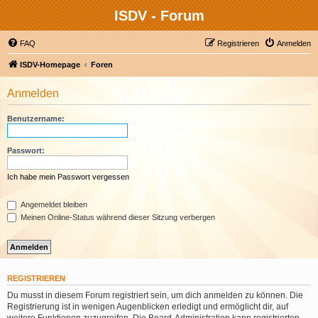
ISDV - Forum
FAQ
Registrieren
Anmelden
ISDV-Homepage
Foren
Anmelden
Benutzername:
Passwort:
Ich habe mein Passwort vergessen
Angemeldet bleiben
Meinen Online-Status während dieser Sitzung verbergen
REGISTRIEREN
Du musst in diesem Forum registriert sein, um dich anmelden zu können. Die
Registrierung ist in wenigen Augenblicken erledigt und ermöglicht dir, auf
weitere Funktionen zuzugreifen. Die Board-Administration kann registrierten