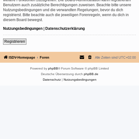
Benutzern auch zusätzliche Berechtigungen zuweisen. Beachte bitte unsere
Nutzungsbedingungen und die verwandten Regelungen, bevor du dich
registrierst. Bitte beachte auch die jeweiligen Forenregeln, wenn du dich in
diesem Board bewegst.
Nutzungsbedingungen
|
Datenschutzerklärung
Registrieren
ISDV-Homepage
Foren
Alle Zeiten sind
UTC+02:00
Powered by
phpBB
® Forum Software © phpBB Limited
Deutsche Übersetzung durch
phpBB.de
Datenschutz
|
Nutzungsbedingungen