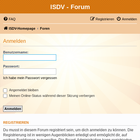
ISDV - Forum
FAQ
Registrieren
Anmelden
ISDV-Homepage
Foren
Anmelden
Benutzername:
Passwort:
Ich habe mein Passwort vergessen
Angemeldet bleiben
Meinen Online-Status während dieser Sitzung verbergen
REGISTRIEREN
Du musst in diesem Forum registriert sein, um dich anmelden zu können. Die
Registrierung ist in wenigen Augenblicken erledigt und ermöglicht dir, auf
weitere Funktionen zuzugreifen. Die Board-Administration kann registrierten