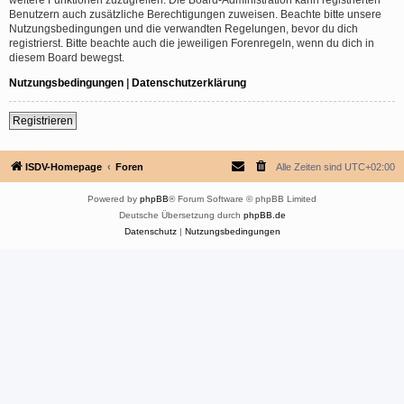
Benutzern auch zusätzliche Berechtigungen zuweisen. Beachte bitte unsere
Nutzungsbedingungen und die verwandten Regelungen, bevor du dich
registrierst. Bitte beachte auch die jeweiligen Forenregeln, wenn du dich in
diesem Board bewegst.
Nutzungsbedingungen
|
Datenschutzerklärung
Registrieren
ISDV-Homepage
Foren
Alle Zeiten sind
UTC+02:00
Powered by
phpBB
® Forum Software © phpBB Limited
Deutsche Übersetzung durch
phpBB.de
Datenschutz
|
Nutzungsbedingungen