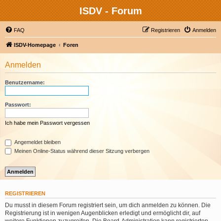
ISDV - Forum
FAQ
Registrieren
Anmelden
ISDV-Homepage
Foren
Anmelden
Benutzername:
Passwort:
Ich habe mein Passwort vergessen
Angemeldet bleiben
Meinen Online-Status während dieser Sitzung verbergen
REGISTRIEREN
Du musst in diesem Forum registriert sein, um dich anmelden zu können. Die
Registrierung ist in wenigen Augenblicken erledigt und ermöglicht dir, auf
weitere Funktionen zuzugreifen. Die Board-Administration kann registrierten