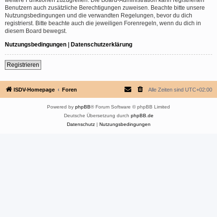
Benutzern auch zusätzliche Berechtigungen zuweisen. Beachte bitte unsere
Nutzungsbedingungen und die verwandten Regelungen, bevor du dich
registrierst. Bitte beachte auch die jeweiligen Forenregeln, wenn du dich in
diesem Board bewegst.
Nutzungsbedingungen
|
Datenschutzerklärung
Registrieren
ISDV-Homepage
Foren
Alle Zeiten sind
UTC+02:00
Powered by
phpBB
® Forum Software © phpBB Limited
Deutsche Übersetzung durch
phpBB.de
Datenschutz
|
Nutzungsbedingungen