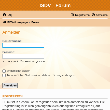
ISDV - Forum
FAQ
Registrieren
Anmelden
ISDV-Homepage
Foren
Anmelden
Benutzername:
Passwort:
Ich habe mein Passwort vergessen
Angemeldet bleiben
Meinen Online-Status während dieser Sitzung verbergen
REGISTRIEREN
Du musst in diesem Forum registriert sein, um dich anmelden zu können. Die
Registrierung ist in wenigen Augenblicken erledigt und ermöglicht dir, auf
weitere Funktionen zuzugreifen. Die Board-Administration kann registrierten