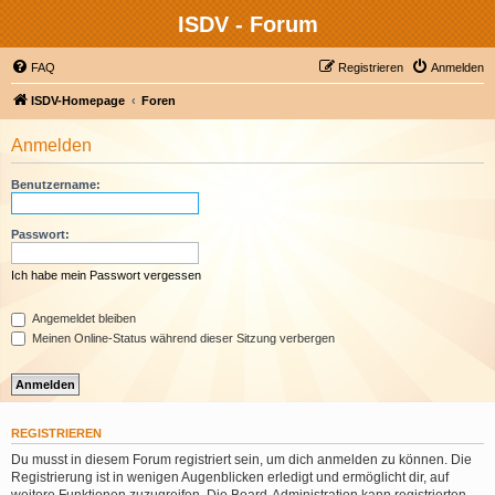
ISDV - Forum
FAQ
Registrieren
Anmelden
ISDV-Homepage
Foren
Anmelden
Benutzername:
Passwort:
Ich habe mein Passwort vergessen
Angemeldet bleiben
Meinen Online-Status während dieser Sitzung verbergen
REGISTRIEREN
Du musst in diesem Forum registriert sein, um dich anmelden zu können. Die
Registrierung ist in wenigen Augenblicken erledigt und ermöglicht dir, auf
weitere Funktionen zuzugreifen. Die Board-Administration kann registrierten