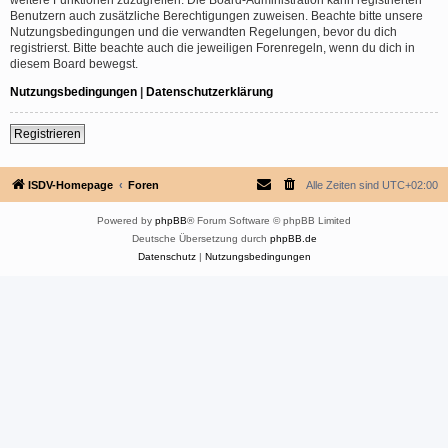
Benutzern auch zusätzliche Berechtigungen zuweisen. Beachte bitte unsere
Nutzungsbedingungen und die verwandten Regelungen, bevor du dich
registrierst. Bitte beachte auch die jeweiligen Forenregeln, wenn du dich in
diesem Board bewegst.
Nutzungsbedingungen
|
Datenschutzerklärung
Registrieren
ISDV-Homepage
Foren
Alle Zeiten sind
UTC+02:00
Powered by
phpBB
® Forum Software © phpBB Limited
Deutsche Übersetzung durch
phpBB.de
Datenschutz
|
Nutzungsbedingungen