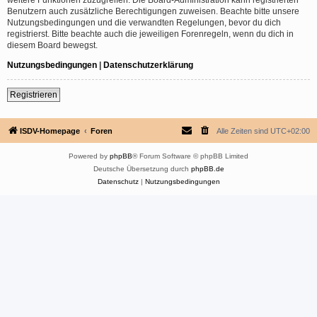
Benutzern auch zusätzliche Berechtigungen zuweisen. Beachte bitte unsere
Nutzungsbedingungen und die verwandten Regelungen, bevor du dich
registrierst. Bitte beachte auch die jeweiligen Forenregeln, wenn du dich in
diesem Board bewegst.
Nutzungsbedingungen
|
Datenschutzerklärung
Registrieren
ISDV-Homepage
Foren
Alle Zeiten sind
UTC+02:00
Powered by
phpBB
® Forum Software © phpBB Limited
Deutsche Übersetzung durch
phpBB.de
Datenschutz
|
Nutzungsbedingungen