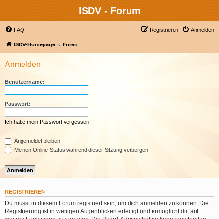
ISDV - Forum
FAQ
Registrieren
Anmelden
ISDV-Homepage
Foren
Anmelden
Benutzername:
Passwort:
Ich habe mein Passwort vergessen
Angemeldet bleiben
Meinen Online-Status während dieser Sitzung verbergen
REGISTRIEREN
Du musst in diesem Forum registriert sein, um dich anmelden zu können. Die
Registrierung ist in wenigen Augenblicken erledigt und ermöglicht dir, auf
weitere Funktionen zuzugreifen. Die Board-Administration kann registrierten