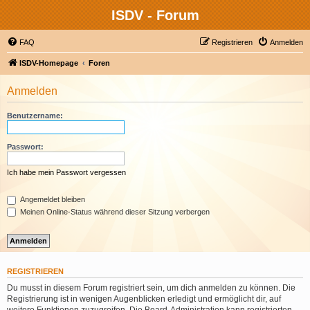
ISDV - Forum
FAQ
Registrieren
Anmelden
ISDV-Homepage
Foren
Anmelden
Benutzername:
Passwort:
Ich habe mein Passwort vergessen
Angemeldet bleiben
Meinen Online-Status während dieser Sitzung verbergen
REGISTRIEREN
Du musst in diesem Forum registriert sein, um dich anmelden zu können. Die
Registrierung ist in wenigen Augenblicken erledigt und ermöglicht dir, auf
weitere Funktionen zuzugreifen. Die Board-Administration kann registrierten