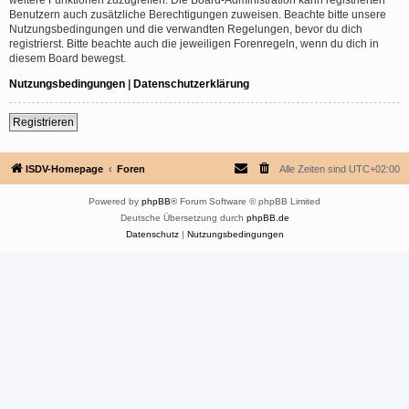
Benutzern auch zusätzliche Berechtigungen zuweisen. Beachte bitte unsere
Nutzungsbedingungen und die verwandten Regelungen, bevor du dich
registrierst. Bitte beachte auch die jeweiligen Forenregeln, wenn du dich in
diesem Board bewegst.
Nutzungsbedingungen
|
Datenschutzerklärung
Registrieren
ISDV-Homepage
Foren
Alle Zeiten sind
UTC+02:00
Powered by
phpBB
® Forum Software © phpBB Limited
Deutsche Übersetzung durch
phpBB.de
Datenschutz
|
Nutzungsbedingungen