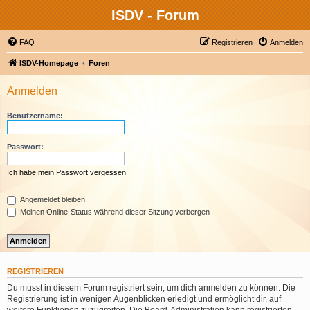
ISDV - Forum
FAQ
Registrieren
Anmelden
ISDV-Homepage
Foren
Anmelden
Benutzername:
Passwort:
Ich habe mein Passwort vergessen
Angemeldet bleiben
Meinen Online-Status während dieser Sitzung verbergen
REGISTRIEREN
Du musst in diesem Forum registriert sein, um dich anmelden zu können. Die
Registrierung ist in wenigen Augenblicken erledigt und ermöglicht dir, auf
weitere Funktionen zuzugreifen. Die Board-Administration kann registrierten