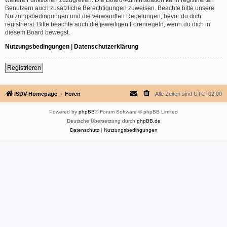
Benutzern auch zusätzliche Berechtigungen zuweisen. Beachte bitte unsere
Nutzungsbedingungen und die verwandten Regelungen, bevor du dich
registrierst. Bitte beachte auch die jeweiligen Forenregeln, wenn du dich in
diesem Board bewegst.
Nutzungsbedingungen
|
Datenschutzerklärung
Registrieren
ISDV-Homepage
Foren
Alle Zeiten sind
UTC+02:00
Powered by
phpBB
® Forum Software © phpBB Limited
Deutsche Übersetzung durch
phpBB.de
Datenschutz
|
Nutzungsbedingungen