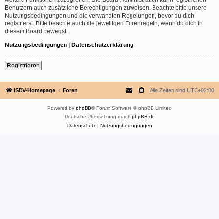
Benutzern auch zusätzliche Berechtigungen zuweisen. Beachte bitte unsere
Nutzungsbedingungen und die verwandten Regelungen, bevor du dich
registrierst. Bitte beachte auch die jeweiligen Forenregeln, wenn du dich in
diesem Board bewegst.
Nutzungsbedingungen
|
Datenschutzerklärung
Registrieren
ISDV-Homepage
Foren
Alle Zeiten sind
UTC+02:00
Powered by
phpBB
® Forum Software © phpBB Limited
Deutsche Übersetzung durch
phpBB.de
Datenschutz
|
Nutzungsbedingungen