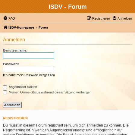
ISDV - Forum
FAQ
Registrieren
Anmelden
ISDV-Homepage
Foren
Anmelden
Benutzername:
Passwort:
Ich habe mein Passwort vergessen
Angemeldet bleiben
Meinen Online-Status während dieser Sitzung verbergen
REGISTRIEREN
Du musst in diesem Forum registriert sein, um dich anmelden zu können. Die
Registrierung ist in wenigen Augenblicken erledigt und ermöglicht dir, auf
weitere Funktionen zuzugreifen. Die Board-Administration kann registrierten