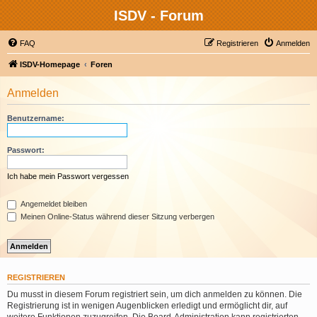
ISDV - Forum
FAQ
Registrieren
Anmelden
ISDV-Homepage
Foren
Anmelden
Benutzername:
Passwort:
Ich habe mein Passwort vergessen
Angemeldet bleiben
Meinen Online-Status während dieser Sitzung verbergen
REGISTRIEREN
Du musst in diesem Forum registriert sein, um dich anmelden zu können. Die
Registrierung ist in wenigen Augenblicken erledigt und ermöglicht dir, auf
weitere Funktionen zuzugreifen. Die Board-Administration kann registrierten