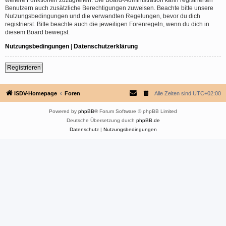
Benutzern auch zusätzliche Berechtigungen zuweisen. Beachte bitte unsere
Nutzungsbedingungen und die verwandten Regelungen, bevor du dich
registrierst. Bitte beachte auch die jeweiligen Forenregeln, wenn du dich in
diesem Board bewegst.
Nutzungsbedingungen
|
Datenschutzerklärung
Registrieren
ISDV-Homepage
Foren
Alle Zeiten sind
UTC+02:00
Powered by
phpBB
® Forum Software © phpBB Limited
Deutsche Übersetzung durch
phpBB.de
Datenschutz
|
Nutzungsbedingungen