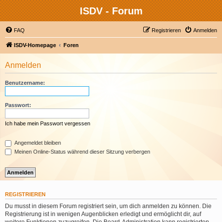
ISDV - Forum
FAQ
Registrieren
Anmelden
ISDV-Homepage
Foren
Anmelden
Benutzername:
Passwort:
Ich habe mein Passwort vergessen
Angemeldet bleiben
Meinen Online-Status während dieser Sitzung verbergen
REGISTRIEREN
Du musst in diesem Forum registriert sein, um dich anmelden zu können. Die
Registrierung ist in wenigen Augenblicken erledigt und ermöglicht dir, auf
weitere Funktionen zuzugreifen. Die Board-Administration kann registrierten