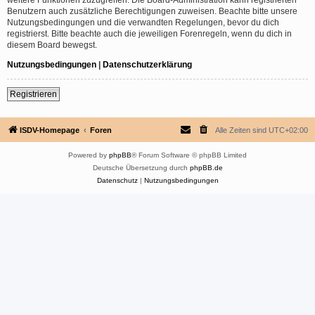
Benutzern auch zusätzliche Berechtigungen zuweisen. Beachte bitte unsere
Nutzungsbedingungen und die verwandten Regelungen, bevor du dich
registrierst. Bitte beachte auch die jeweiligen Forenregeln, wenn du dich in
diesem Board bewegst.
Nutzungsbedingungen
|
Datenschutzerklärung
Registrieren
ISDV-Homepage
Foren
Alle Zeiten sind
UTC+02:00
Powered by
phpBB
® Forum Software © phpBB Limited
Deutsche Übersetzung durch
phpBB.de
Datenschutz
|
Nutzungsbedingungen