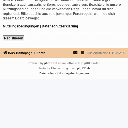
Benutzern auch zusätzliche Berechtigungen zuweisen. Beachte bitte unsere
Nutzungsbedingungen und die verwandten Regelungen, bevor du dich
registrierst. Bitte beachte auch die jeweiligen Forenregeln, wenn du dich in
diesem Board bewegst.
Nutzungsbedingungen
|
Datenschutzerklärung
Registrieren
ISDV-Homepage
Foren
Alle Zeiten sind
UTC+02:00
Powered by
phpBB
® Forum Software © phpBB Limited
Deutsche Übersetzung durch
phpBB.de
Datenschutz
|
Nutzungsbedingungen