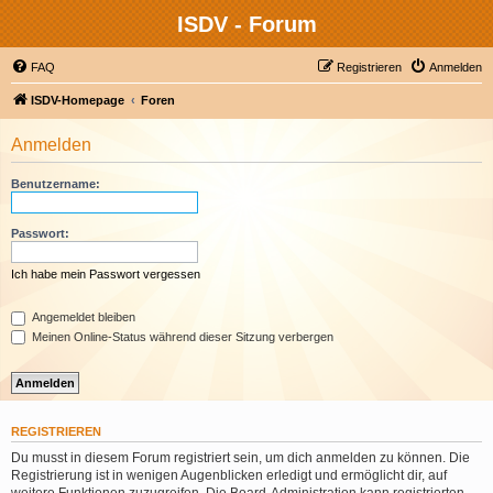
ISDV - Forum
FAQ
Registrieren
Anmelden
ISDV-Homepage
Foren
Anmelden
Benutzername:
Passwort:
Ich habe mein Passwort vergessen
Angemeldet bleiben
Meinen Online-Status während dieser Sitzung verbergen
REGISTRIEREN
Du musst in diesem Forum registriert sein, um dich anmelden zu können. Die
Registrierung ist in wenigen Augenblicken erledigt und ermöglicht dir, auf
weitere Funktionen zuzugreifen. Die Board-Administration kann registrierten