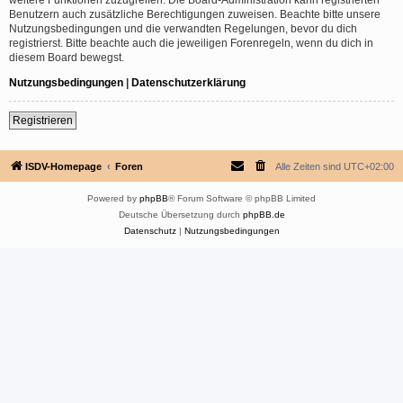
Benutzern auch zusätzliche Berechtigungen zuweisen. Beachte bitte unsere
Nutzungsbedingungen und die verwandten Regelungen, bevor du dich
registrierst. Bitte beachte auch die jeweiligen Forenregeln, wenn du dich in
diesem Board bewegst.
Nutzungsbedingungen
|
Datenschutzerklärung
Registrieren
ISDV-Homepage
Foren
Alle Zeiten sind
UTC+02:00
Powered by
phpBB
® Forum Software © phpBB Limited
Deutsche Übersetzung durch
phpBB.de
Datenschutz
|
Nutzungsbedingungen