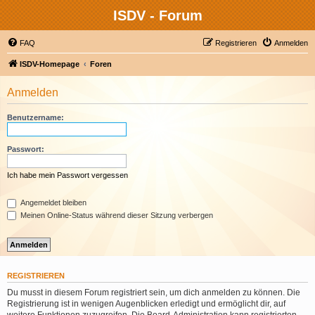
ISDV - Forum
FAQ
Registrieren
Anmelden
ISDV-Homepage
Foren
Anmelden
Benutzername:
Passwort:
Ich habe mein Passwort vergessen
Angemeldet bleiben
Meinen Online-Status während dieser Sitzung verbergen
REGISTRIEREN
Du musst in diesem Forum registriert sein, um dich anmelden zu können. Die
Registrierung ist in wenigen Augenblicken erledigt und ermöglicht dir, auf
weitere Funktionen zuzugreifen. Die Board-Administration kann registrierten