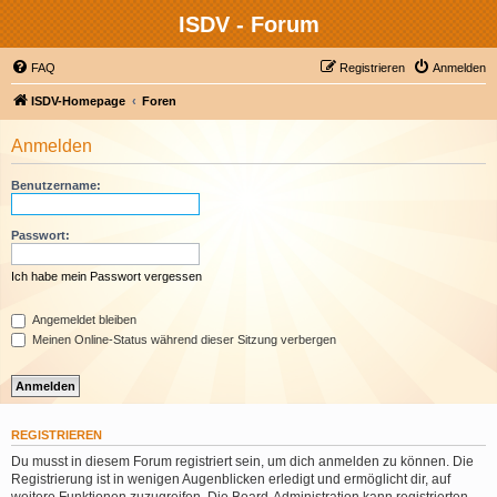
ISDV - Forum
FAQ
Registrieren
Anmelden
ISDV-Homepage
Foren
Anmelden
Benutzername:
Passwort:
Ich habe mein Passwort vergessen
Angemeldet bleiben
Meinen Online-Status während dieser Sitzung verbergen
REGISTRIEREN
Du musst in diesem Forum registriert sein, um dich anmelden zu können. Die
Registrierung ist in wenigen Augenblicken erledigt und ermöglicht dir, auf
weitere Funktionen zuzugreifen. Die Board-Administration kann registrierten