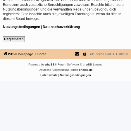
Benutzern auch zusätzliche Berechtigungen zuweisen. Beachte bitte unsere
Nutzungsbedingungen und die verwandten Regelungen, bevor du dich
registrierst. Bitte beachte auch die jeweiligen Forenregeln, wenn du dich in
diesem Board bewegst.
Nutzungsbedingungen
|
Datenschutzerklärung
Registrieren
ISDV-Homepage
Foren
Alle Zeiten sind
UTC+02:00
Powered by
phpBB
® Forum Software © phpBB Limited
Deutsche Übersetzung durch
phpBB.de
Datenschutz
|
Nutzungsbedingungen