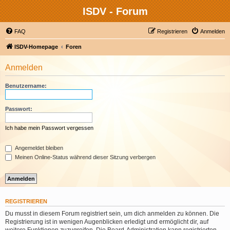
ISDV - Forum
FAQ
Registrieren
Anmelden
ISDV-Homepage
Foren
Anmelden
Benutzername:
Passwort:
Ich habe mein Passwort vergessen
Angemeldet bleiben
Meinen Online-Status während dieser Sitzung verbergen
REGISTRIEREN
Du musst in diesem Forum registriert sein, um dich anmelden zu können. Die
Registrierung ist in wenigen Augenblicken erledigt und ermöglicht dir, auf
weitere Funktionen zuzugreifen. Die Board-Administration kann registrierten