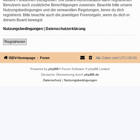
Benutzern auch zusätzliche Berechtigungen zuweisen. Beachte bitte unsere
Nutzungsbedingungen und die verwandten Regelungen, bevor du dich
registrierst. Bitte beachte auch die jeweiligen Forenregeln, wenn du dich in
diesem Board bewegst.
Nutzungsbedingungen
|
Datenschutzerklärung
Registrieren
ISDV-Homepage
Foren
Alle Zeiten sind
UTC+02:00
Powered by
phpBB
® Forum Software © phpBB Limited
Deutsche Übersetzung durch
phpBB.de
Datenschutz
|
Nutzungsbedingungen