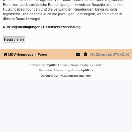
Benutzern auch zusätzliche Berechtigungen zuweisen. Beachte bitte unsere
Nutzungsbedingungen und die verwandten Regelungen, bevor du dich
registrierst. Bitte beachte auch die jeweiligen Forenregeln, wenn du dich in
diesem Board bewegst.
Nutzungsbedingungen
|
Datenschutzerklärung
Registrieren
ISDV-Homepage
Foren
Alle Zeiten sind
UTC+02:00
Powered by
phpBB
® Forum Software © phpBB Limited
Deutsche Übersetzung durch
phpBB.de
Datenschutz
|
Nutzungsbedingungen