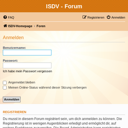
ISDV - Forum
FAQ
Registrieren
Anmelden
ISDV-Homepage
Foren
Anmelden
Benutzername:
Passwort:
Ich habe mein Passwort vergessen
Angemeldet bleiben
Meinen Online-Status während dieser Sitzung verbergen
REGISTRIEREN
Du musst in diesem Forum registriert sein, um dich anmelden zu können. Die
Registrierung ist in wenigen Augenblicken erledigt und ermöglicht dir, auf
weitere Funktionen zuzugreifen. Die Board-Administration kann registrierten