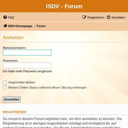
ISDV - Forum
FAQ
Registrieren
Anmelden
ISDV-Homepage
Foren
Anmelden
Benutzername:
Passwort:
Ich habe mein Passwort vergessen
Angemeldet bleiben
Meinen Online-Status während dieser Sitzung verbergen
REGISTRIEREN
Du musst in diesem Forum registriert sein, um dich anmelden zu können. Die
Registrierung ist in wenigen Augenblicken erledigt und ermöglicht dir, auf
weitere Funktionen zuzugreifen. Die Board-Administration kann registrierten