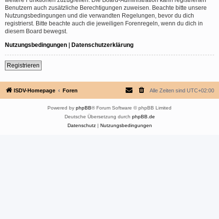
Benutzern auch zusätzliche Berechtigungen zuweisen. Beachte bitte unsere
Nutzungsbedingungen und die verwandten Regelungen, bevor du dich
registrierst. Bitte beachte auch die jeweiligen Forenregeln, wenn du dich in
diesem Board bewegst.
Nutzungsbedingungen
|
Datenschutzerklärung
Registrieren
ISDV-Homepage
Foren
Alle Zeiten sind
UTC+02:00
Powered by
phpBB
® Forum Software © phpBB Limited
Deutsche Übersetzung durch
phpBB.de
Datenschutz
|
Nutzungsbedingungen