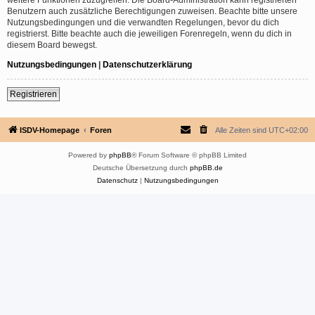
Benutzern auch zusätzliche Berechtigungen zuweisen. Beachte bitte unsere
Nutzungsbedingungen und die verwandten Regelungen, bevor du dich
registrierst. Bitte beachte auch die jeweiligen Forenregeln, wenn du dich in
diesem Board bewegst.
Nutzungsbedingungen
|
Datenschutzerklärung
Registrieren
ISDV-Homepage
Foren
Alle Zeiten sind
UTC+02:00
Powered by
phpBB
® Forum Software © phpBB Limited
Deutsche Übersetzung durch
phpBB.de
Datenschutz
|
Nutzungsbedingungen