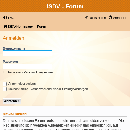
ISDV - Forum
FAQ
Registrieren
Anmelden
ISDV-Homepage
Foren
Anmelden
Benutzername:
Passwort:
Ich habe mein Passwort vergessen
Angemeldet bleiben
Meinen Online-Status während dieser Sitzung verbergen
REGISTRIEREN
Du musst in diesem Forum registriert sein, um dich anmelden zu können. Die
Registrierung ist in wenigen Augenblicken erledigt und ermöglicht dir, auf
weitere Funktionen zuzugreifen. Die Board-Administration kann registrierten